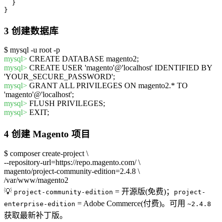
  }

}
3
创建数据库
$
mysql -u root -p
mysql>
CREATE DATABASE magento2;
mysql>
CREATE USER 'magento'@'localhost' IDENTIFIED BY
'YOUR_SECURE_PASSWORD';
mysql>
GRANT ALL PRIVILEGES ON magento2.* TO
'magento'@'localhost';
mysql>
FLUSH PRIVILEGES;
mysql>
EXIT;
4
创建 Magento 项目
$
composer create-project \
--repository-url=https://repo.magento.com/ \
magento/project-community-edition=2.4.8 \
/var/www/magento2
💡
= 开源版(免费)；
project-community-edition
project-
= Adobe Commerce(付费)。可用
enterprise-edition
~2.4.8
获取最新补丁版。