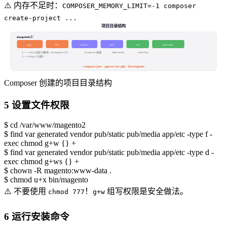
⚠️
内存不足时：
COMPOSER_MEMORY_LIMIT=-1 composer
create-project ...
项目目录结构
magento2/
app/
bin/
vendor/
pub/
var/
generated/
├── code/ (自定义模块)
bin/magento CLI
Composer 依赖
static/ media/
cache/ log/
├── design/ (主题)
composer.json · app/etc/env.php · bin/magento
Composer 创建的项目目录结构
5
设置文件权限
$
cd /var/www/magento2
$
find var generated vendor pub/static pub/media app/etc -type f -
exec chmod g+w {} +
$
find var generated vendor pub/static pub/media app/etc -type d -
exec chmod g+ws {} +
$
chown -R magento:www-data .
$
chmod u+x bin/magento
⚠️
不要使用
！
组写权限是安全做法。
chmod 777
g+w
6
运行安装命令