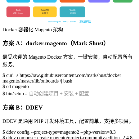
Redis
RabbitMQ
Varnish
缓存 + Session
消息队列
全页缓存
docker-magento / DDEV / Warden — 三种方案可选
Docker 容器化 Magento 架构
方案 A：docker-magento（Mark Shust）
最受欢迎的 Magento Docker 方案，一键安装，自动配置所有
服务。
$
curl -s https://raw.githubusercontent.com/markshust/docker-
magento/master/lib/onboards \| bash
$
cd magento
$
bin/setup
# 自动创建项目 + 安装 + 配置
方案 B：DDEV
DDEV 是通用 PHP 开发环境工具，配置简单，支持多项目。
$
ddev config --project-type=magento2 --php-version=8.3
$
ddev composer create magento/project-community-edition=2.4.8