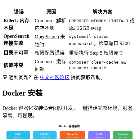
错误
原因
解决方案
Killed / 内存
Composer 解析
或
COMPOSER_MEMORY_LIMIT=-1
不足
内存不够
添加 2GB swap
OpenSearch
OpenSearch 未
systemctl status
连接失败
，检查端口 9200
opensearch
运行
目录不可写
权限配置错误
重新执行 Step 5 权限命令
Composer 缓存
composer clear-cache &&
依赖冲突
composer update
问题
💬
遇到问题？在
中文社区论坛
提问获取帮助。
Docker 安装
Docker 容器化安装适合团队开发，一键搭建完整环境，服务
隔离、可复现。
Docker 容器架构
NGINX
PHP-FPM
Magento App
MySQL
OpenSearch
端口 80/443
PHP 8.3/8.4
app/code + vendor
端口 3306
端口 9200