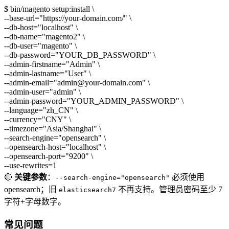
$
bin/magento setup:install \
--base-url="https://your-domain.com/" \
--db-host="localhost" \
--db-name="magento2" \
--db-user="magento" \
--db-password="YOUR_DB_PASSWORD" \
--admin-firstname="Admin" \
--admin-lastname="User" \
--admin-email="admin@your-domain.com" \
--admin-user="admin" \
--admin-password="YOUR_ADMIN_PASSWORD" \
--language="zh_CN" \
--currency="CNY" \
--timezone="Asia/Shanghai" \
--search-engine="opensearch" \
--opensearch-host="localhost" \
--opensearch-port="9200" \
--use-rewrites=1
🔴
关键参数
：
必须使用
--search-engine="opensearch"
opensearch；旧
不再支持。管理员密码至少 7
elasticsearch7
字符+字母数字。
常见问题