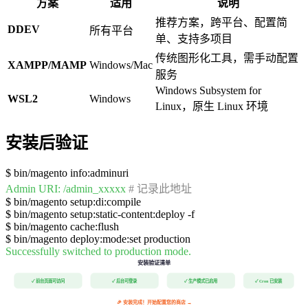
方案
适用
说明
推荐方案，跨平台、配置简
DDEV
所有平台
单、支持多项目
传统图形化工具，需手动配置
XAMPP/MAMP
Windows/Mac
服务
Windows Subsystem for
WSL2
Windows
Linux，原生 Linux 环境
安装后验证
$
bin/magento info:adminuri
Admin URI: /admin_xxxxx
# 记录此地址
$
bin/magento setup:di:compile
$
bin/magento setup:static-content:deploy -f
$
bin/magento cache:flush
$
bin/magento deploy:mode:set production
Successfully switched to production mode.
安装验证清单
✓ 前台页面可访问
✓ 后台可登录
✓ 生产模式已启用
✓ Cron 已安装
🎉 安装完成！开始配置您的商店 →