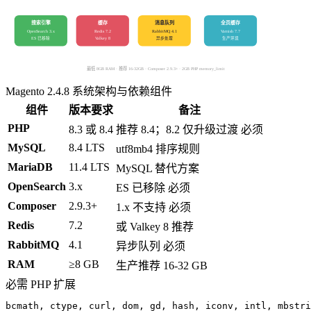
搜索引擎
缓存
消息队列
全页缓存
OpenSearch 3.x
Redis 7.2
RabbitMQ 4.1
Varnish 7.7
ES 已移除
异步处理
生产环境
Valkey 8
最低 8GB RAM · 推荐 16-32GB · Composer 2.9.3+ · 2GB PHP memory_limit
Magento 2.4.8 系统架构与依赖组件
组件
版本要求
备注
PHP
8.3 或 8.4
推荐 8.4；8.2 仅升级过渡
必须
MySQL
8.4 LTS
utf8mb4 排序规则
MariaDB
11.4 LTS
MySQL 替代方案
OpenSearch
3.x
ES 已移除
必须
Composer
2.9.3+
1.x 不支持
必须
Redis
7.2
或 Valkey 8
推荐
RabbitMQ
4.1
异步队列
必须
RAM
≥8 GB
生产推荐 16-32 GB
必需 PHP 扩展
bcmath, ctype, curl, dom, gd, hash, iconv, intl, mbstri