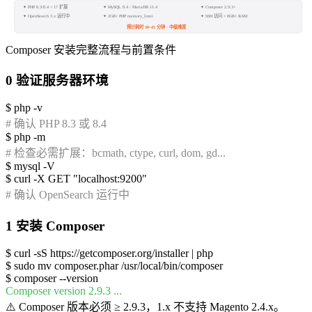
✦ PHP 8.3/8.4 + 17 扩展
✦ MySQL 8.4 / MariaDB 11.4
✦ Composer 2.9.3+
✦ OpenSearch 3.x 运行中
✦ SSH 访问 + 8GB+ RAM
✦ 2GB+ PHP memory_limit
预计耗时 30~45 分钟 · 中级难度
Composer 安装完整流程与前置条件
0
验证服务器环境
$
php -v
# 确认 PHP 8.3 或 8.4
$
php -m
# 检查必需扩展：bcmath, ctype, curl, dom, gd...
$
mysql -V
$
curl -X GET "localhost:9200"
# 确认 OpenSearch 运行中
1
安装 Composer
$
curl -sS https://getcomposer.org/installer | php
$
sudo mv composer.phar /usr/local/bin/composer
$
composer --version
Composer version 2.9.3 ...
⚠️
Composer 版本必须 ≥ 2.9.3，1.x 不支持 Magento 2.4.x。