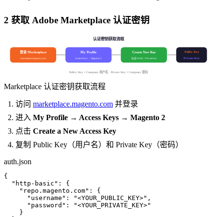
2
获取 Adobe Marketplace 认证密钥
认证密钥获取流程
登录 Marketplace
Public Key
My Profile
Create New Key
marketplace.magento.com
Access Keys → Magento 2
生成 Public + Private Key
Private Key
Public Key = Composer 用户名 · Private Key = Composer 密码
Marketplace 认证密钥获取流程
访问
marketplace.magento.com
并登录
进入
My Profile → Access Keys → Magento 2
点击
Create a New Access Key
复制 Public Key（用户名）和 Private Key（密码）
auth.json
{

  "http-basic": {

    "repo.magento.com": {

      "username": "<YOUR_PUBLIC_KEY>",

      "password": "<YOUR_PRIVATE_KEY>"

    }
